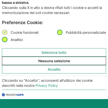
basso a sinistra.
Cliccando sulla X in alto a destra rifiuti tutti i cookie e accetti la
memorizzazione dei soli cookie necessari.
Scarica subito l’App per IOS e Android
Preferenze Cookie:
Provala, è Gratis!
Cookie funzionali
Pubblicità personalizzate
Analitici
Seleziona tutto
Nessuna selezione
Accetto
Cliccando su "Accetto", acconsenti all'utilizzo dei cookie
descritti nella nostra
Privacy Policy
Copyright
©2026
Giunko srl | All Rights Reserved |
Powered by
Giunko srl
Via di Corticella 205/N, 40128 Bologna – PI
03347871208