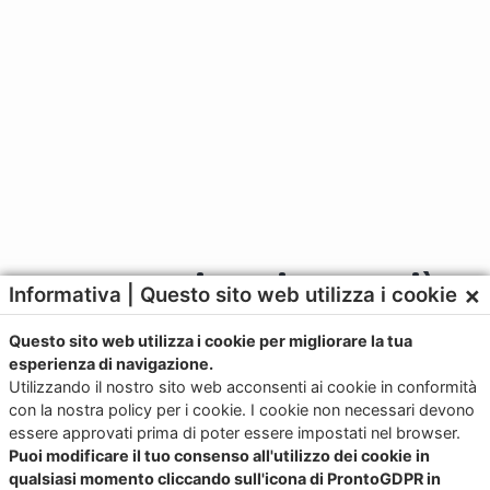
Contattaci per ricevere più
×
Informativa | Questo sito web utilizza i cookie
informazioni
Questo sito web utilizza i cookie per migliorare la tua
esperienza di navigazione.
Utilizzando il nostro sito web acconsenti ai cookie in conformità
+39 328 331 5647
con la nostra policy per i cookie. I cookie non necessari devono
essere approvati prima di poter essere impostati nel browser.
Puoi modificare il tuo consenso all'utilizzo dei cookie in
sales@junkerapp.it
qualsiasi momento cliccando sull'icona di ProntoGDPR in