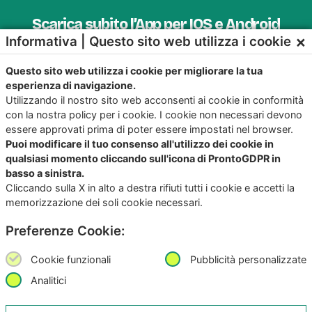
Scarica subito l’App per IOS e Android
×
Informativa | Questo sito web utilizza i cookie
Provala, è Gratis!
Questo sito web utilizza i cookie per migliorare la tua
esperienza di navigazione.
Utilizzando il nostro sito web acconsenti ai cookie in conformità
con la nostra policy per i cookie. I cookie non necessari devono
essere approvati prima di poter essere impostati nel browser.
Puoi modificare il tuo consenso all'utilizzo dei cookie in
qualsiasi momento cliccando sull'icona di ProntoGDPR in
basso a sinistra.
Cliccando sulla X in alto a destra rifiuti tutti i cookie e accetti la
memorizzazione dei soli cookie necessari.
Preferenze Cookie:
Copyright
©2026
Giunko srl | All Rights Reserved |
Powered by
Giunko srl
Cookie funzionali
Pubblicità personalizzate
Via di Corticella 205/N, 40128 Bologna – PI
03347871208
Analitici